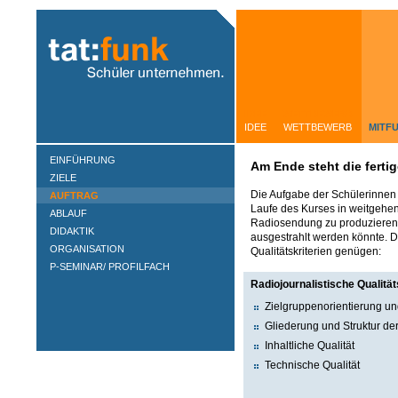
IDEE
WETTBEWERB
IDEE
WETTBEWERB
MITF
EINFÜHRUNG
Am Ende steht die fert
ZIELE
Die Aufgabe der Schülerinnen 
AUFTRAG
Laufe des Kurses in weitgehen
ABLAUF
Radiosendung zu produzieren, 
DIDAKTIK
ausgestrahlt werden könnte. 
ORGANISATION
Qualitätskriterien genügen:
P-SEMINAR/ PROFILFACH
Radiojournalistische Qualität
Zielgruppenorientierung un
Gliederung und Struktur d
Inhaltliche Qualität
Technische Qualität